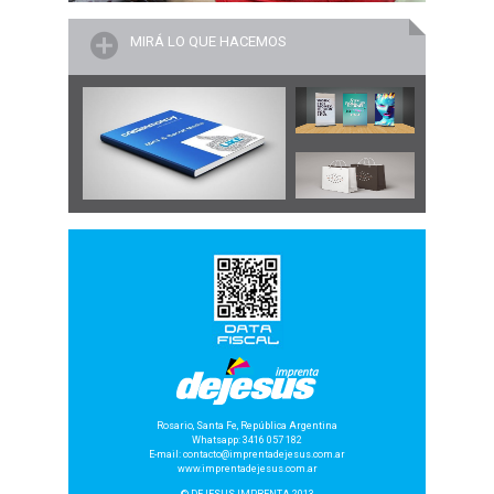
MIRÁ
LO QUE HACEMOS
Rosario, Santa Fe, República Argentina
Whatsapp: 3416 057 182
E-mail: contacto@imprentadejesus.com.ar
www.imprentadejesus.com.ar
© DEJESUS IMPRENTA 2013